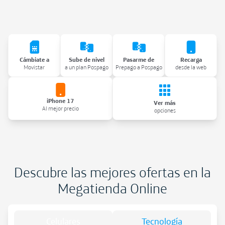
Cámbiate a
Sube de nivel
Pasarme de
Recarga
Movistar
a un plan Pospago
Prepago a Pospago
desde la web
iPhone 17
Ver más
Al mejor precio
opciones
Descubre las mejores ofertas en la
Megatienda Online
Celulares
Tecnología