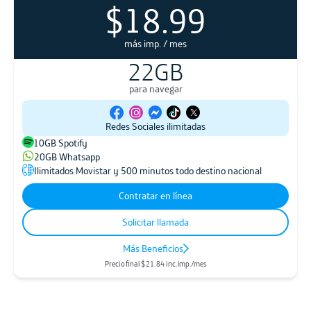
$
18.99
$18.99
más imp. / mes
52 GB
más imp. / mes
22GB
para navegar
Redes Sociales ilimitadas
de OTECEL S.A.
Cookies
y
Privacidad
He leído y entiendo la Política de
10GB Spotify
20GB Whatsapp
Solicitar llamada
Ilimitados Movistar y 500 minutos todo destino nacional
Regresar
Contratar en línea
Al dar click al botón, autorizo que Movistar o sus aliados registrados me contacten
Solicitar llamada
Más Beneficios
Precio final $
21.84
inc.imp./mes