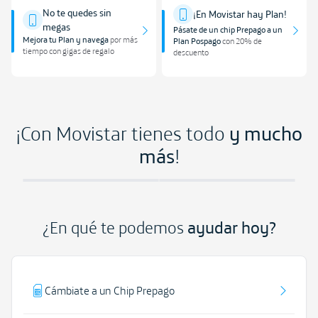
No te quedes sin
¡En Movistar hay Plan!
megas
Pásate de un chip Prepago a un
Mejora tu Plan y navega
por más
Plan Pospago
con 20% de
tiempo con gigas de regalo
descuento
¡Con Movistar tienes todo
y mucho
más
!
¿En qué te podemos
ayudar hoy?
Cámbiate a un Chip Prepago