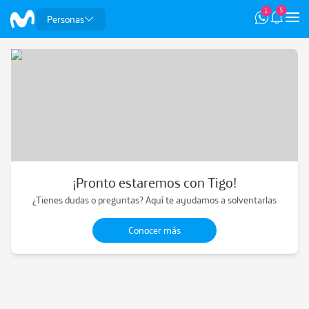
5
1
Personas
Contáctanos vía WhatsApp y te ayudaremos si necesitas:
Llévate tu celu nuevo con Plan
¡Pronto estaremos con Tigo!
¿Tienes dudas o preguntas? Aquí te ayudamos a solventarlas
Conocer más